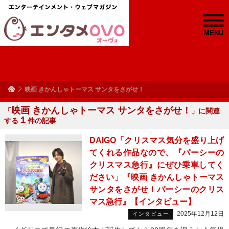
MENU
映画 きかんしゃトーマス サンタをさがせ！
映画 きかんしゃトーマス サンタをさがせ！
「
」に関連
１
する
件の記事
DAIGO「クリスマス気分を盛り上げ
てくれる作品なので、『パーシーの
クリスマス急行』にぜひ乗車してく
ださい」『映画 きかんしゃトーマス
サンタをさがせ！パーシーのクリス
マス急行』【インタビュー】
2025年12月12日
インタビュー