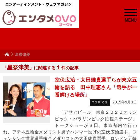
MENU
星奈津美
星奈津美
１
「
」に関連する
件の記事
室伏広治・太田雄貴選手らが東京五
輪を語る 田中理恵さん「選手が一
番輝ける場所」
2015年9月3日
TOPICS
「アサヒビール 東京２０２０オリン
ピック・パラリンピック応援ステージ」
トークショーが３日、東京都内で行わ
れ、アテネ五輪金メダリスト男子ハンマー投げの室伏広治選手、フ
ェンシング世界選手権金メダリストの太田雄貴選手、ロンドン五輪