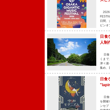
2026
FEST
日間、
ピンオ
日食
人制
日食な
くまで
津々浦
集め、
日食
"la
日食な
を開催
ンセプ