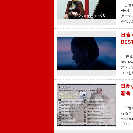
日食な
FIR
アーテ
第48
日食な
BES
日食なつ
by2
ストア
ョンを
日食
新曲「
日食な
れるこ
Anni
「08