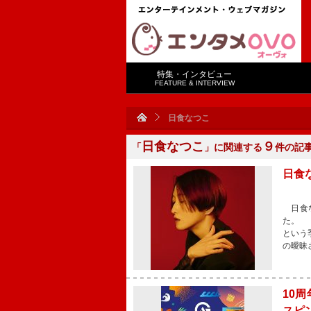
特集・インタビュー
FEATURE & INTERVIEW
日食なつこ
日食なつこ
９
「
」に関連する
件の記
日食
日食な
た。 
という
の曖昧
10
スピ