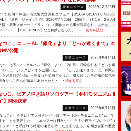
2025年12月25日
音楽ニュース
年で10周年を迎える大阪の野外音楽フェス【OSAKA GIGANTIC MUSIC
IVAL】（通称：ジャイガ）が、2026年7月25日、26日と、8月1日、2日の4
大阪・舞洲スポーツアイランドにて開催される事が発表され、あわせてス
フイベント【THE BONDS】など解禁となった。・・・
続きを読む
なつこ、ニューAL『銀化』より「どっか遠くまで」本
作MV公開
2025年8月14日
音楽ニュース
つこが5thフルアルバム『銀化』より、12曲目に収録される「どっか遠
」のミュージックビデオを公開した。 「どっか遠くまで」は、仲間と
々を巡る旅の記録から生まれた楽曲だそうだ。撮り続けたその旅の景色を
日食なつこ自らが編集にあたったと・・・
続きを読む
なつこ、ピアノ弾き語りソロツアー【令和モダニズム II
pin"】開催決定
2025年8月12日
音楽ニュース
つこが、今冬にピアノ弾き語りソロツアー【令和モダニズム II "lapin"】
することを発表した。 本ツアーは日食なつこ自主企画ライブの中で "コ
トツアー" と呼ばれる特定の趣旨を持った企画である。今回は全国の歴史