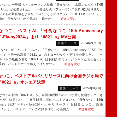
つこの一発撮りパフォーマンス映像『日食なつこ - 水流のロック / THE
ST TAKE』が公開された。 一発撮りのパフォーマンスを鮮明に切り取り、
ィストの緊張感をよりリアルに伝えるプログラム『THE FIRST TAKE』。
0回は、日食なつこが初登場し、軽やか・・・
続きを読む
つこ、ベストAL『日食なつこ 15th Anniversary
T -Fly-by2024-』より「0821_a」MV公開
2024年9月19日
音楽ニュース
こが、ベストアルバム『日食なつこ 15th Anniversary BEST -Fly-
024-』から唯一の新曲「0821_a」のミュージックビデオを公開した。 ベ
ルバムの最後を飾る「0821_a」は腕利きのミュージシャンたちとセッシ
重ね、バンドマナーで鍛え上げたサウン・・・
続きを読む
なつこ、ベストアルバムリリースに向け全国ラジオ局で
0821_a」オンエア決定
2024年9月9日
音楽ニュース
つこの新曲「0821_a」が、全国30局以上のラジオ局で祝砲オンエアさ
とが、決定した。 9月18日に初のベストアルバム『日食なつこ 15th
versary BEST ～Fly～by2024～』をリリースする日食なつこ。新曲
21_a」は、ベストアルバムに収録されている楽曲だ・・・
続きを読む