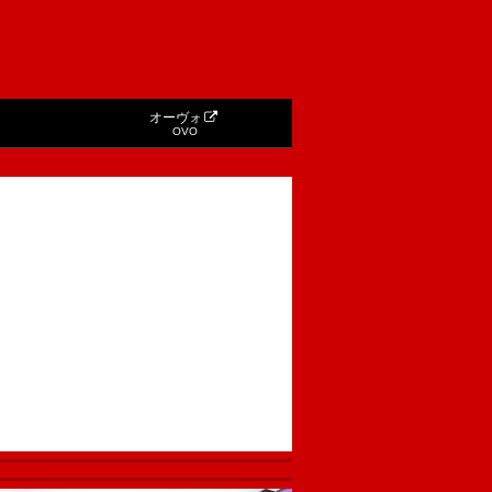
オーヴォ
OVO