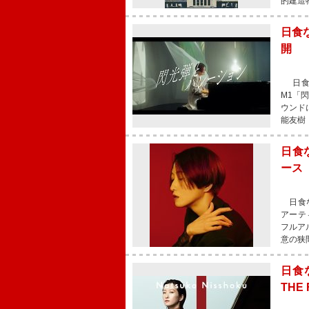
的建造
日食
開
日食な
M1「
ウンド
能友樹（
日食
ース
日食な
アーテ
フルア
意の狭
日食
THE 