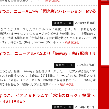
物や趣ある会場を巡るツアー・・・
続きを読む
なつこ、ニューALから「閃光弾とハレーション」MV公
2025年5月15日
音楽ニュース
つこがリリースしたフルアルバム『銀化』より、リード曲となる
閃光弾とハレーション」のミュージックビデオを公開した。 本楽曲のサ
には、活動15周年企画「宇宙友泳」を共に駆け抜けたバンドメンバー、沼
Gt）、仲俣和宏（Ba）、komaki（Dr）ら・・・
続きを読む
なつこ、ニューアルバムより「leeway」先行配信リリ
2025年4月3日
音楽ニュース
つこが、新曲「leeway」を配信リリースした。 ピアノ弾き語りソロ
ィストの日食なつこ。本作は、5月14日にリリースされる、5枚目となる
ルバム『銀化』（ヨミ：ギンカ）の6曲目に収録されている。 迷いと決
間で揺れる心を、軽快なリズムと躍動す・・・
続きを読む
なつこ、ピアノ＆ドラムで「水流のロック」披露 ＜
FIRST TAKE＞
2024年9月27日
音楽ニュース