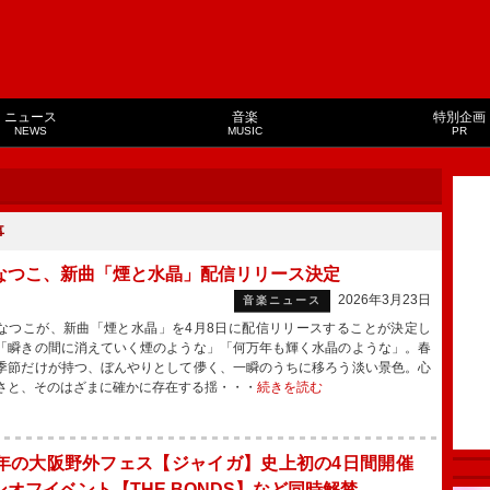
ニュース
音楽
特別企画
NEWS
MUSIC
PR
事
なつこ、新曲「煙と水晶」配信リリース決定
2026年3月23日
音楽ニュース
つこが、新曲「煙と水晶」を4月8日に配信リリースすることが決定し
「瞬きの間に消えていく煙のような」「何万年も輝く水晶のような」。春
季節だけが持つ、ぼんやりとして儚く、一瞬のうちに移ろう淡い景色。心
さと、そのはざまに確かに存在する揺・・・
続きを読む
周年の大阪野外フェス【ジャイガ】史上初の4日間開催
ンオフイベント【THE BONDS】など同時解禁