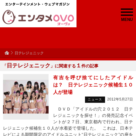
MENU
日テレジェニック
日テレジェニック
１
「
」に関連する
件の記事
有吉を呼び捨てにしたアイドル
は？ 日テレジェニック候補生１０
人が登場
2012年5月27日
ニュース
ＤＶＤ「アイドルの穴２０１２ 日テ
レジェニックを探せ！」の発売記念イベ
ントが２７日、東京都内で行われ、日テ
レジェニック候補生１０人が水着姿で登場した。 これは、日本テ
レビによる期間限定のアイドルユニット“日テレジェニック”の座を