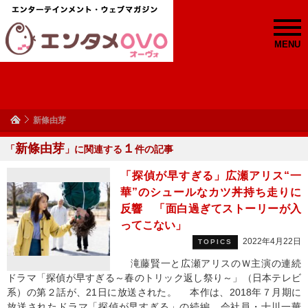
MENU
新條由芽
新條由芽
１
「
」に関連する
件の記事
「探偵が早すぎる」広瀬アリス“一
華”のシュールなカツ丼持ち走りに
反響 「面白過ぎてストーリーが入
ってこない」
2022年4月22日
TOPICS
滝藤賢一と広瀬アリスのＷ主演の連続
ドラマ「探偵が早すぎる～春のトリック返し祭り～」（日本テレビ
系）の第２話が、21日に放送された。 本作は、2018年７月期に
放送されたドラマ「探偵が早すぎる」の続編。会社員・十川一華