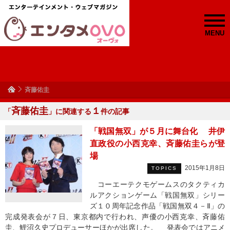
MENU
斉藤佑圭
斉藤佑圭
１
「
」に関連する
件の記事
「戦国無双」が５月に舞台化 井伊
直政役の小西克幸、斉藤佑圭らが登
場
2015年1月8日
TOPICS
コーエーテクモゲームスのタクティカ
ルアクションゲーム「戦国無双」シリー
ズ１０周年記念作品「戦国無双４－Ⅱ」の
完成発表会が７日、東京都内で行われ、声優の小西克幸、斉藤佑
圭、鯉沼久史プロデューサーほかが出席した。 発表会ではアニメ