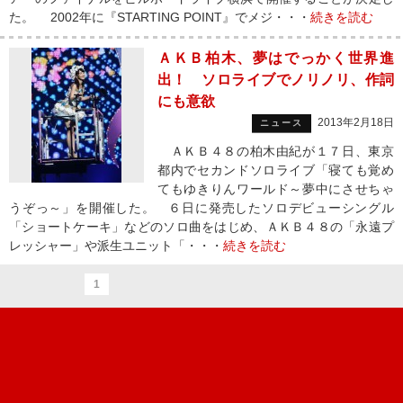
た。 2002年に『STARTING POINT』でメジ・・・
続きを読む
ＡＫＢ柏木、夢はでっかく世界進
出！ ソロライブでノリノリ、作詞
にも意欲
2013年2月18日
ニュース
ＡＫＢ４８の柏木由紀が１７日、東京
都内でセカンドソロライブ「寝ても覚め
てもゆきりんワールド～夢中にさせちゃ
うぞっ～」を開催した。 ６日に発売したソロデビューシングル
「ショートケーキ」などのソロ曲をはじめ、ＡＫＢ４８の「永遠プ
レッシャー」や派生ユニット「・・・
続きを読む
1