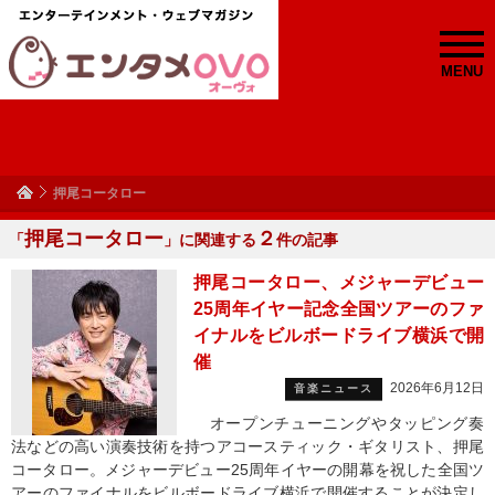
MENU
押尾コータロー
押尾コータロー
２
「
」に関連する
件の記事
押尾コータロー、メジャーデビュー
25周年イヤー記念全国ツアーのファ
イナルをビルボードライブ横浜で開
催
2026年6月12日
音楽ニュース
オープンチューニングやタッピング奏
法などの高い演奏技術を持つアコースティック・ギタリスト、押尾
コータロー。メジャーデビュー25周年イヤーの開幕を祝した全国ツ
アーのファイナルをビルボードライブ横浜で開催することが決定し