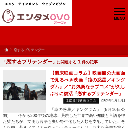
MENU
恋するプリテンダー
恋するプリテンダー
１
「
」に関連する
件の記事
【週末映画コラム】映画館の大画面
で見るべき映画『猿の惑星／キング
ダム』／“お気楽なラブコメ”が久し
ぶりに復活『恋するプリテンダー』
2024年5月10日
ほぼ週刊映画コラム
『猿の惑星／キングダム』（5月10日公
開） 今から300年後の地球。荒廃した世界で高い知能と言語を得
た猿たちが、文明も言語も失い野生化した人類を支配していた。そ
んな中、若きノア（オーウェン・ティーグ）は、巨大な帝国を築く