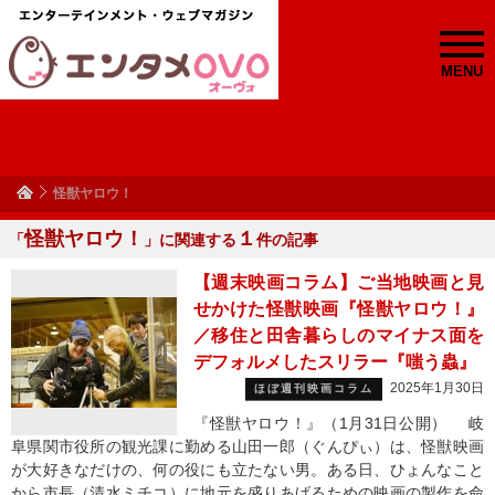
MENU
怪獣ヤロウ！
怪獣ヤロウ！
１
「
」に関連する
件の記事
【週末映画コラム】ご当地映画と見
せかけた怪獣映画『怪獣ヤロウ！』
／移住と田舎暮らしのマイナス面を
デフォルメしたスリラー『嗤う蟲』
2025年1月30日
ほぼ週刊映画コラム
『怪獣ヤロウ！』（1月31日公開） 岐
阜県関市役所の観光課に勤める山田一郎（ぐんぴぃ）は、怪獣映画
が大好きなだけの、何の役にも立たない男。ある日、ひょんなこと
から市長（清水ミチコ）に地元を盛りあげるための映画の製作を命