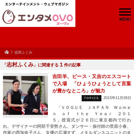
MENU
志村ふくみ
志村ふくみ
１
「
」に関連する
件の記事
吉田羊、ピース・又吉のエスコート
で入場 「ひょうひょうとして言葉
が豊かなところ」が魅力
2015年11月26日
TOPICS
「ＶＯＧＵＥ ＪＡＰＡＮ Ｗｏｍｅ
ｎ ｏｆ ｔｈｅ Ｙｅａｒ ２０１
５」授賞式が２６日に東京都内で行わ
れ、デザイナーの阿部千登勢さん、ダンサー・振付師の菅原小春、
作家の西加奈子さん、女優の広瀬すず、メタルダンスユニットのＢ