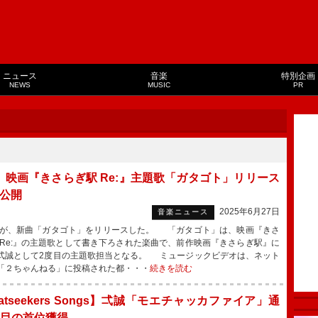
ニュース
音楽
特別企画
NEWS
MUSIC
PR
、映画『きさらぎ駅 Re:』主題歌「ガタゴト」リリース
V公開
2025年6月27日
音楽ニュース
、新曲「ガタゴト」をリリースした。 「ガタゴト」は、映画『きさ
 Re:』の主題歌として書き下ろされた楽曲で、前作映画『きさらぎ駅』に
弌誠として2度目の主題歌担当となる。 ミュージックビデオは、ネット
「２ちゃんねる」に投稿された都・・・
続きを読む
atseekers Songs】弌誠「モエチャッカファイア」通
回目の首位獲得