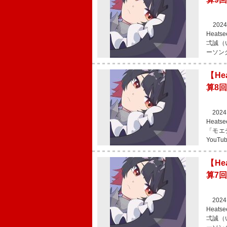
2024
Heat
弌誠（
ーソン
【He
算8
2024
Heat
「モエ
You
【He
算7
2024
Heat
弌誠（