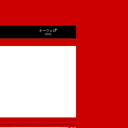
オーヴォ
OVO