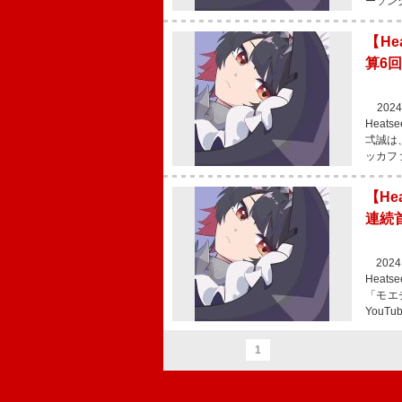
ーソン
【He
算6回
2024
Heat
弌誠は
ッカフ
【He
連続
2024
Heat
「モエ
You
1