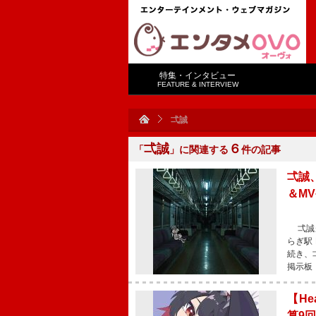
特集・インタビュー
FEATURE & INTERVIEW
弌誠
弌誠
６
「
」に関連する
件の記事
弌誠
＆M
弌誠が
らぎ駅
続き、
掲示板
【He
算9