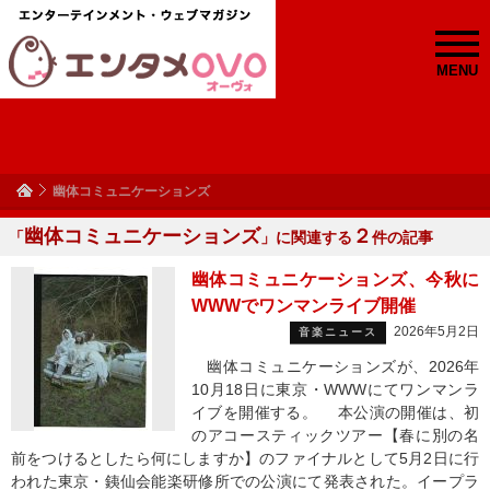
MENU
幽体コミュニケーションズ
幽体コミュニケーションズ
２
「
」に関連する
件の記事
幽体コミュニケーションズ、今秋に
WWWでワンマンライブ開催
2026年5月2日
音楽ニュース
幽体コミュニケーションズが、2026年
10月18日に東京・WWWにてワンマンラ
イブを開催する。 本公演の開催は、初
のアコースティックツアー【春に別の名
前をつけるとしたら何にしますか】のファイナルとして5月2日に行
われた東京・銕仙会能楽研修所での公演にて発表された。イープラ