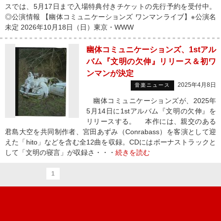
スでは、5月17日まで入場特典付きチケットの先行予約を受付中。
◎公演情報 【幽体コミュニケーションズ ワンマンライブ】※公演名
未定 2026年10月18日（日）東京・WWW
幽体コミュニケーションズ、1stアル
バム『文明の欠伸』リリース＆初ワ
ンマンが決定
2025年4月8日
音楽ニュース
幽体コミュニケーションズが、2025年
5月14日に1stアルバム『文明の欠伸』を
リリースする。 本作には、親交のある
君島大空を共同制作者、宮田あずみ（Conrabass）を客演として迎
えた「hito」などを含む全12曲を収録。CDにはボーナストラックと
して「文明の寝言」が収録さ・・・
続きを読む
1