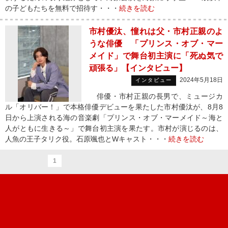
の子どもたちを無料で招待す・・・
続きを読む
市村優汰、憧れは父・市村正親のよ
うな俳優 「プリンス・オブ・マー
メイド」で舞台初主演に「死ぬ気で
頑張る」【インタビュー】
2024年5月18日
インタビュー
俳優・市村正親の長男で、ミュージカ
ル「オリバー！」で本格俳優デビューを果たした市村優汰が、8月8
日から上演される海の音楽劇「プリンス・オブ・マーメイド～海と
人がともに生きる～」で舞台初主演を果たす。市村が演じるのは、
人魚の王子タリク役。石原颯也とWキャスト・・・
続きを読む
1