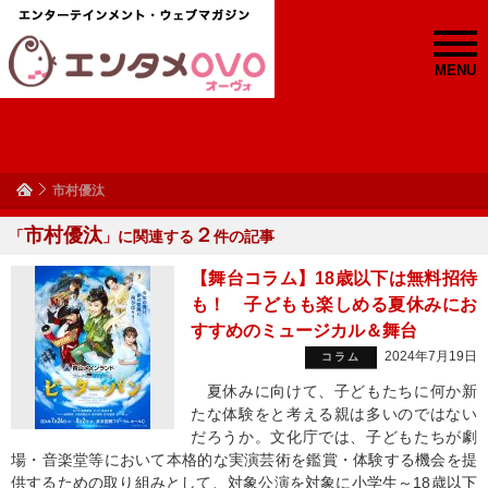
MENU
市村優汰
市村優汰
２
「
」に関連する
件の記事
【舞台コラム】18歳以下は無料招待
も！ 子どもも楽しめる夏休みにお
すすめのミュージカル＆舞台
2024年7月19日
コラム
夏休みに向けて、子どもたちに何か新
たな体験をと考える親は多いのではない
だろうか。文化庁では、子どもたちが劇
場・音楽堂等において本格的な実演芸術を鑑賞・体験する機会を提
供するための取り組みとして、対象公演を対象に小学生～18歳以下