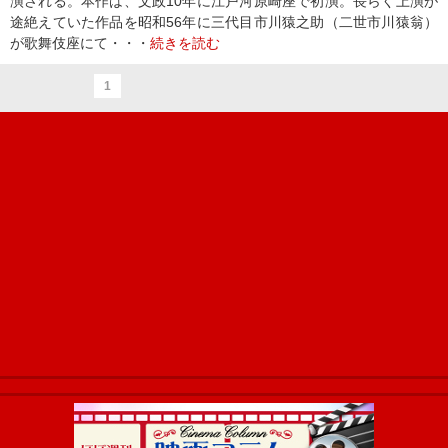
演される。本作は、文政10年に江戸河原崎座で初演。長らく上演が
途絶えていた作品を昭和56年に三代目市川猿之助（二世市川猿翁）
が歌舞伎座にて・・・
続きを読む
1