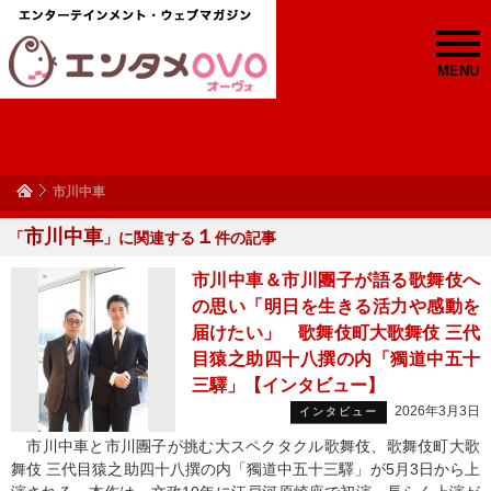
MENU
市川中車
市川中車
１
「
」に関連する
件の記事
市川中車＆市川團子が語る歌舞伎へ
の思い「明日を生きる活力や感動を
届けたい」 歌舞伎町大歌舞伎 三代
目猿之助四十八撰の内「獨道中五十
三驛」【インタビュー】
2026年3月3日
インタビュー
市川中車と市川團子が挑む大スペクタクル歌舞伎、歌舞伎町大歌
舞伎 三代目猿之助四十八撰の内「獨道中五十三驛」が5月3日から上