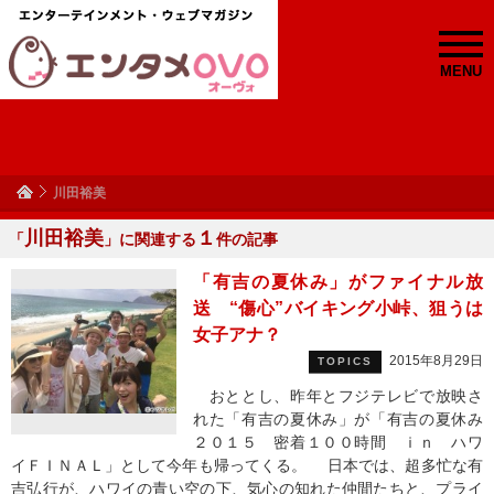
MENU
川田裕美
川田裕美
１
「
」に関連する
件の記事
「有吉の夏休み」がファイナル放
送 “傷心”バイキング小峠、狙うは
女子アナ？
2015年8月29日
TOPICS
おととし、昨年とフジテレビで放映さ
れた「有吉の夏休み」が「有吉の夏休み
２０１５ 密着１００時間 ｉｎ ハワ
イＦＩＮＡＬ」として今年も帰ってくる。 日本では、超多忙な有
吉弘行が、ハワイの青い空の下、気心の知れた仲間たちと、プライ