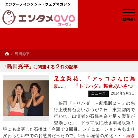
MENU
島田秀平
島田秀平
２
「
」に関連する
件の記事
足立梨花、「アッコさんに鳥
肌…」 『トリハダ』舞台あいさつ
2014年9月3日
ニュース
映画『トリハダ －劇場版２－』の先
行上映舞台あいさつが２日、東京都内で
行われ、出演者の石橋杏奈と足立梨花が
登場した。 ドラマ版に続き劇場版第１
弾にも出演した石橋は「今回で３回目。シチュエーションもあまり
変わらない中でのお芝居だったので、細かい感情の変化・・・
続き