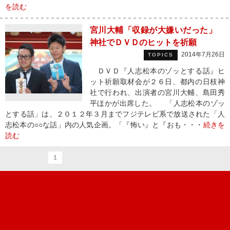
を読む
宮川大輔「収録が大嫌いだった」
神社でＤＶＤのヒットを祈願
2014年7月26日
TOPICS
ＤＶＤ『人志松本のゾッとする話』ヒ
ット祈願取材会が２６日、都内の日枝神
社で行われ、出演者の宮川大輔、島田秀
平ほかが出席した。 「人志松本のゾッ
とする話」は、２０１２年３月までフジテレビ系で放送された「人
志松本の○○な話」内の人気企画。「『怖い』と『おも・・・
続きを
読む
1