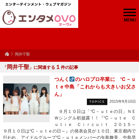
MENU
岡井千聖
岡井千聖
１
「
」に関連する
件の記事
つんく
のハロプロ卒業に ℃－ｕ
ｔｅ中島「これからも大きいお父さ
ん」
2015年9月10日
TOPICS
９月１０日は「℃－ｕｔｅの日」ＮＥ
Ｗシングル初披露！！『℃－ｕｔｅ Ｃ
ｕｔｉｅ Ｃｉｒｃｕｉｔ ２０１５～
９月１０日は℃－ｕｔｅの日～』の発表会見が１０日、東京都内で
行われ、アイドルグループ℃－ｕｔｅメンバーの矢島舞美、中島早