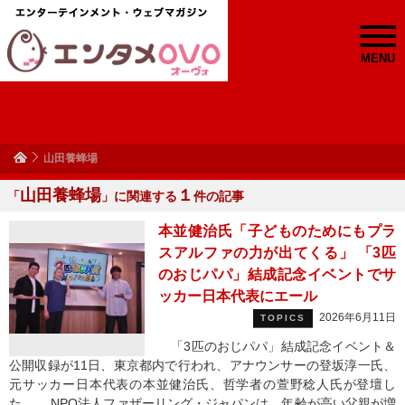
MENU
山田養蜂場
山田養蜂場
１
「
」に関連する
件の記事
本並健治氏「子どものためにもプラ
スアルファの力が出てくる」 「3匹
のおじパパ」結成記念イベントでサ
ッカー日本代表にエール
2026年6月11日
TOPICS
「3匹のおじパパ」結成記念イベント＆
公開収録が11日、東京都内で行われ、アナウンサーの登坂淳一氏、
元サッカー日本代表の本並健治氏、哲学者の萱野稔人氏が登壇し
た。 NPO法人ファザーリング・ジャパンは、年齢が高い父親が増