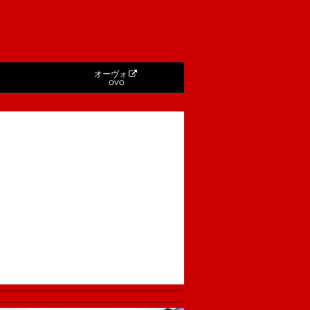
オーヴォ
OVO