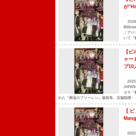
が“H
202
Billb
／アベ
いて『
【ビ
ャー
プ10
2025
JAPA
カサ『
れた『葬送のフリーレン』最新巻。店舗指標・
【ビ
Man
2025