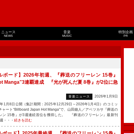
ニュース
音楽
特別企画
NEWS
MUSIC
PR
ルボード】2026年初週、『葬送のフリーレン 15巻』
ot Manga”3連覇達成 『光が死んだ夏 8巻』が2位に急
2026年1月9日
音楽ニュース
年1月8日公開（集計期間：2025年12月29日～2026年1月4日）のコミッ
ャート“Billboard Japan Hot Manga”で、山田鐘人／アベツカサ『葬送の
レン 15巻』が3週連続首位を獲得した。 『葬送のフリーレン』最新刊
当週・・・
続きを読む
ルボード】2025年最終週、『葬送のフリーレン 15巻』