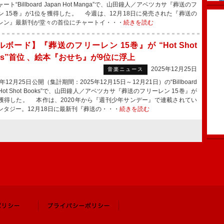
ート“Billboard Japan Hot Manga”で、山田鐘人／アベツカサ『葬送のフ
ン 15巻』が1位を獲得した。 今週は、12月18日に発売された『葬送の
レン』最新刊が堂々の首位にチャートイ・・・
続きを読む
ボード】『葬送のフリーレン 15巻』が “Hot Shot
ks”首位 、絵本『おせち』が9位に浮上
2025年12月25日
音楽ニュース
年12月25日公開（集計期間：2025年12月15日～12月21日）の“Billboard
n Hot Shot Books”で、山田鐘人／アベツカサ『葬送のフリーレン 15巻』が
獲得した。 本作は、2020年から『週刊少年サンデー』で連載されてい
ンタジー。12月18日に最新刊『葬送の・・・
続きを読む