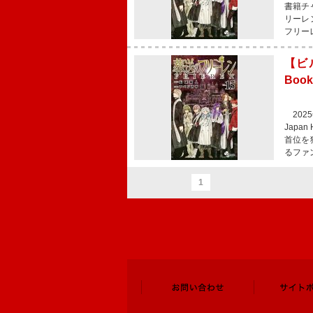
書籍チャ
リーレ
フリー
【ビル
Boo
2025
Japa
首位を
るファ
1