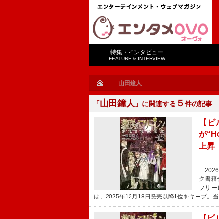
特集・インタビュー
FEATURE & INTERVIEW
山田鐘人
山田鐘人
５
「
」に関連する
件の記事
【ビ
が“H
上昇
2026
ク書籍チ
フリー
は、2025年12月18日発売以降1位をキープ。
【ビ