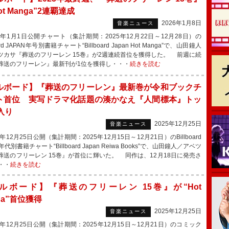
ot Manga”2連覇達成
2026年1月8日
音楽ニュース
6年1月1日公開チャート（集計期間：2025年12月22日～12月28日）の
oard JAPAN年号別書籍チャート“Billboard Japan Hot Manga”で、山田鐘人
ツカサ『葬送のフリーレン 15巻』が2週連続首位を獲得した。 前週に続
葬送のフリーレン』最新刊が1位を獲得し・・・
続きを読む
ルボード】『葬送のフリーレン』最新巻が令和ブックチ
ト首位 実写ドラマ化話題の湊かなえ『人間標本』トッ
入り
2025年12月25日
音楽ニュース
年12月25日公開（集計期間：2025年12月15日～12月21日）のBillboard
N年代別書籍チャート“Billboard Japan Reiwa Books”で、山田鐘人／アベツ
葬送のフリーレン 15巻』が首位に輝いた。 同作は、12月18日に発売さ
・・
続きを読む
ルボード】『葬送のフリーレン 15巻』が“Hot
ga”首位獲得
2025年12月25日
音楽ニュース
年12月25日公開（集計期間：2025年12月15日～12月21日）のコミック