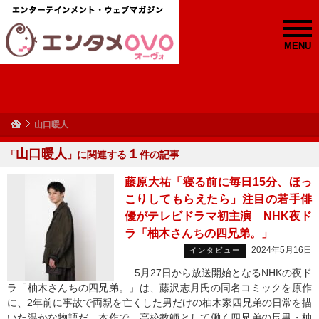
MENU
山口暖人
山口暖人
１
「
」に関連する
件の記事
藤原大祐「寝る前に毎日15分、ほっ
こりしてもらえたら」注目の若手俳
優がテレビドラマ初主演 NHK夜ド
ラ「柚木さんちの四兄弟。」
2024年5月16日
インタビュー
5月27日から放送開始となるNHKの夜ド
ラ「柚木さんちの四兄弟。」は、藤沢志月氏の同名コミックを原作
に、2年前に事故で両親を亡くした男だけの柚木家四兄弟の日常を描
いた温かな物語だ。本作で、高校教師として働く四兄弟の長男・柚