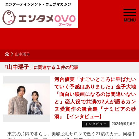
MENU
山中瑶子
山中瑶子
１
「
」に関連する
件の記事
河合優実「すごいところに羽ばたい
ていく予感はありました」金子大地
「面白い映画になるのは間違いない
と」恋人役で共演の2人が語るカン
ヌ受賞作の舞台裏『ナミビアの砂
漠』【インタビュー】
2024年9月6日
インタビュー
東京の片隅で暮らし、美容脱毛サロンで働く21歳のカナ。同棲中