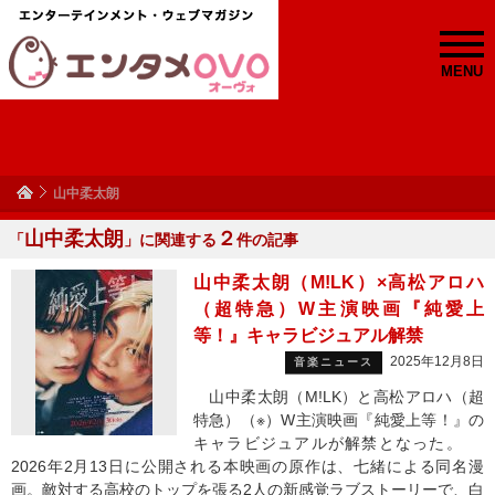
MENU
山中柔太朗
山中柔太朗
２
「
」に関連する
件の記事
山中柔太朗（M!LK）×高松アロハ
（超特急）W主演映画『純愛上
等！』キャラビジュアル解禁
2025年12月8日
音楽ニュース
山中柔太朗（M!LK）と高松アロハ（超
特急）（※）W主演映画『純愛上等！』の
キャラビジュアルが解禁となった。
2026年2月13日に公開される本映画の原作は、七緒による同名漫
画。敵対する高校のトップを張る2人の新感覚ラブストーリーで、白