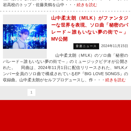
岩高校のトップ・佐藤美鶴を山中・・・
続きを読む
山中柔太朗（M!LK）がファンタジ
ーな世界を表現、ソロ曲「秘密のパ
レード～誰もいない夢の街で～」
MV公開
2024年11月15日
音楽ニュース
山中柔太朗（M!LK）のソロ曲「秘密の
パレード～誰もいない夢の街で～」のミュージックビデオが公開さ
れた。 同曲は、2024年11月1日に配信リリースされた、M!LKメ
ンバー全員のソロ曲で構成されているEP『BIG LOVE SONGS』の
収録曲。山中柔太朗がセルフプロデュースし、作・・・
続きを読む
1