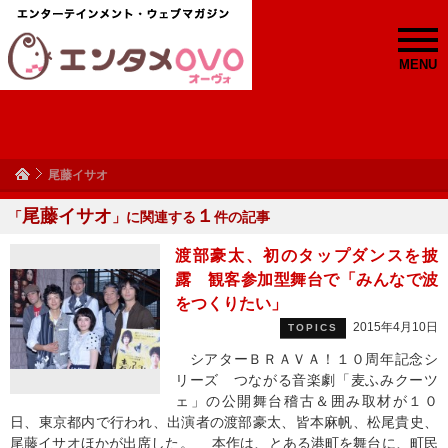
MENU
尾藤イサオ
尾藤イサオ
１
「
」に関連する
件の記事
渡部豪太、初のタップダンスを披
露 観客参加型舞台で「みんなで波
をつくりたい」
2015年4月10日
TOPICS
シアターＢＲＡＶＡ！１０周年記念シ
リーズ つながる音楽劇「麦ふみクーツ
ェ」の公開舞台稽古＆囲み取材が１０
日、東京都内で行われ、出演者の渡部豪太、皆本麻帆、松尾貴史、
尾藤イサオほかが出席した。 本作は、とある港町を舞台に、町民