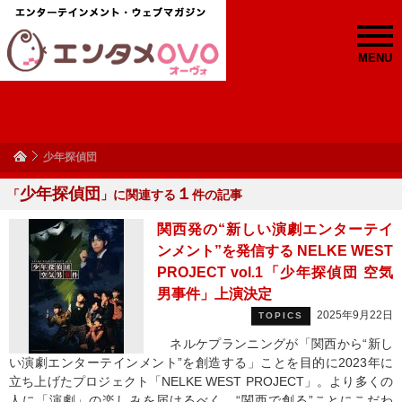
MENU
少年探偵団
少年探偵団
１
「
」に関連する
件の記事
関西発の“新しい演劇エンターテイ
ンメント”を発信する NELKE WEST
PROJECT vol.1「少年探偵団 空気
男事件」上演決定
2025年9月22日
TOPICS
ネルケプランニングが「関西から“新し
い演劇エンターテインメント”を創造する」ことを目的に2023年に
立ち上げたプロジェクト「NELKE WEST PROJECT」。より多くの
人に「演劇」の楽しみを届けるべく、“関西で創る”ことにこだわ