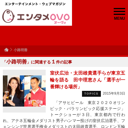
MENU
小路明善
小路明善
１
「
」に関連する
件の記事
室伏広治・太田雄貴選手らが東京五
輪を語る 田中理恵さん「選手が一
番輝ける場所」
2015年9月3日
TOPICS
「アサヒビール 東京２０２０オリン
ピック・パラリンピック応援ステージ」
トークショーが３日、東京都内で行わ
れ、アテネ五輪金メダリスト男子ハンマー投げの室伏広治選手、フ
ェンシング世界選手権金メダリストの太田雄貴選手、ロンドン五輪