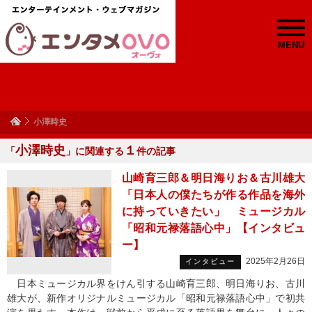
MENU
小澤時史
小澤時史
１
「
」に関連する
件の記事
山崎育三郎＆明日海りお＆古川雄大
「日本人の僕たちが作る作品を海外
に持っていきたい」 ミュージカル
「昭和元禄落語心中」【インタビュ
ー】
2025年2月26日
インタビュー
日本ミュージカル界をけん引する山崎育三郎、明日海りお、古川
雄大が、新作オリジナルミュージカル「昭和元禄落語心中」で初共