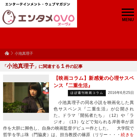
MENU
小池真理子
小池真理子
１
「
」に関連する
件の記事
【映画コラム】新感覚の心理サスペ
ンス『二重生活』
2016年6月25日
ほぼ週刊映画コラム
小池真理子の同名小説を映画化した異
色サスペンス『二重生活』が公開され
た。ドラマ「開拓者たち」（12）や「ラ
ジオ」（13）などで知られる岸善幸が原
作を大胆に脚色し、自身の映画監督デビュー作とした。 大学院で
哲学を学ぶ珠（門脇麦）は、担当教授の篠原（リリー・・・
続きを