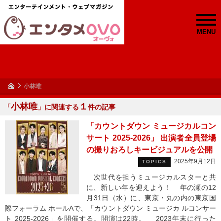
MENU
小林唯
小林唯
１
「
」に関連する
件の記事
「カウントダウン ミュージカルコン
サート 2025-2026」 出演者全員登場
の撮りおろしキービジュアルを公開
2025年9月12日
TOPICS
次世代を担うミュージカルスターと共
に、新しい年を迎えよう！ 年の瀬の12
月31日（水）に、東京・丸の内の東京国
際フォーラム ホールAで、「カウントダウン ミュージカ ルコンサー
ト 2025-2026」を開催する。開演は22時。 2023年末に行った