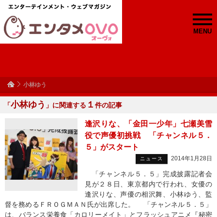
MENU
小林ゆう
小林ゆう
１
「
」に関連する
件の記事
逢沢りな、「金田一少年」七瀬美雪
役で声優初挑戦 「チャンネル５．
５」がスタート
2014年1月28日
ニュース
「チャンネル５．５」完成披露記者会
見が２８日、東京都内で行われ、女優の
逢沢りな、声優の相沢舞、小林ゆう、監
督を務めるＦＲＯＧＭＡＮ氏が出席した。 「チャンネル５．５」
は、バランス栄養食「カロリーメイト」とフラッシュアニメ『秘密