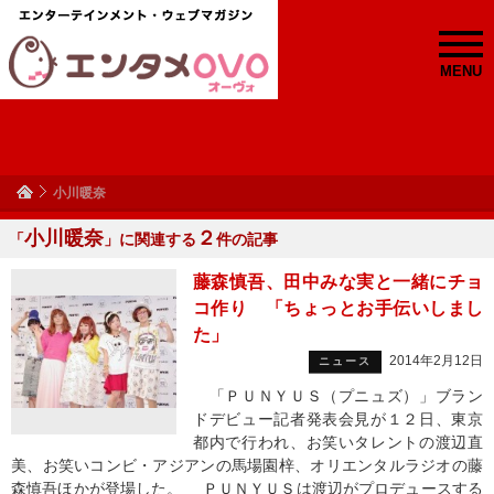
MENU
小川暖奈
小川暖奈
２
「
」に関連する
件の記事
藤森慎吾、田中みな実と一緒にチョ
コ作り 「ちょっとお手伝いしまし
た」
2014年2月12日
ニュース
「ＰＵＮＹＵＳ（プニュズ）」ブラン
ドデビュー記者発表会見が１２日、東京
都内で行われ、お笑いタレントの渡辺直
美、お笑いコンビ・アジアンの馬場園梓、オリエンタルラジオの藤
森慎吾ほかが登場した。 ＰＵＮＹＵＳは渡辺がプロデュースする