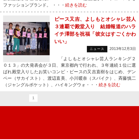
ファッションブランド。 ・・・
続きを読む
ピース又吉、よしもとオシャレ芸人
３連覇で殿堂入り 結婚報道のハラ
イチ澤部を祝福「彼女はすごくかわ
いい」
2013年12月3日
ニュース
「よしもとオシャレ芸人ランキング２
０１３」の大発表会が３日、東京都内で行われ、３年連続１位に選
ばれ殿堂入りしたお笑いコンビ・ピースの又吉直樹をはじめ、デン
ペー（サカイスト）、渡辺直美、小川暖奈（スパイク）、斉藤慎二
（ジャングルポケット）、ハイキングウォ・・・
続きを読む
1