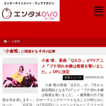
MENU
小倉唯
小倉唯
４
「
」に関連する
件の記事
小倉 唯、新曲「Q.E.D.」がTVアニ
メ『ブチ切れ令嬢は報復を誓いまし
た。』OPに決定
2026年5月1日
音楽ニュース
小倉 唯の新曲「Q.E.D.」が、7月から
放送開始となるTVアニメ『ブチ切れ令嬢
は報復を誓いました。 ～魔導書の力で祖
国を叩き潰します～』のオープニングテーマとなることが明らかに
なった。 「Q.E.D.」は7月22日にニューシングルとしてリリース