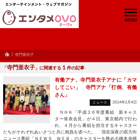
MENU
寺門亜衣子
寺門亜衣子
１
「
」に関連する
件の記事
有働アナ、寺門亜衣子アナに「カマ
してこい」 寺門アナ「打倒、有働
さん」
2014年2月4日
ニュース
ＮＨＫ「平成２６年度番組 新キャス
ター発表会見」が４日、東京都内で行わ
れ、４月から番組を担当するキャスター
たちがそれぞれあいさつと共に抱負を述べた。 現在深夜の双方向
ニュース番組「ＮＥＷＳ ＷＥＢ」のキャスターを務める橋本奈穂