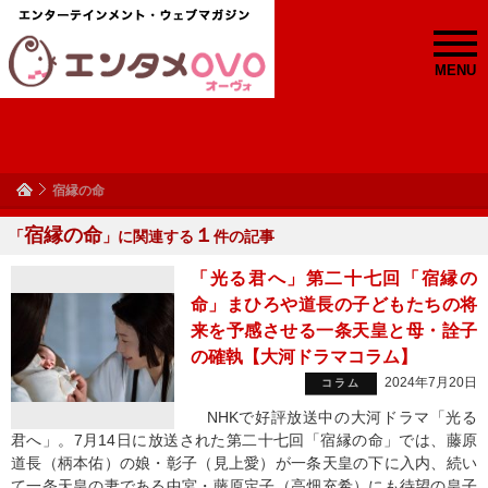
MENU
宿縁の命
宿縁の命
１
「
」に関連する
件の記事
「光る君へ」第二十七回「宿縁の
命」まひろや道長の子どもたちの将
来を予感させる一条天皇と母・詮子
の確執【大河ドラマコラム】
2024年7月20日
コラム
NHKで好評放送中の大河ドラマ「光る
君へ」。7月14日に放送された第二十七回「宿縁の命」では、藤原
道長（柄本佑）の娘・彰子（見上愛）が一条天皇の下に入内、続い
て一条天皇の妻である中宮・藤原定子（高畑充希）にも待望の皇子