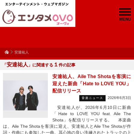
MENU
安達祐人
安達祐人
１
「
」に関連する
件の記事
安達祐人、Aile The Shotaを客演に
迎えた新曲「Hate to LOVE YOU」
配信リリース
2026年6月3日
音楽ニュース
安達祐人が、2026年6月10日に新曲
「Hate to LOVE YOU feat. Aile The
Shota」を配信リリースする。 本楽曲
は、Aile The Shotaを客演に迎え、安達祐人とAile The Shotaが作
詞・作曲にも参加した一曲。耳心地の良い洗練されたトラックの上