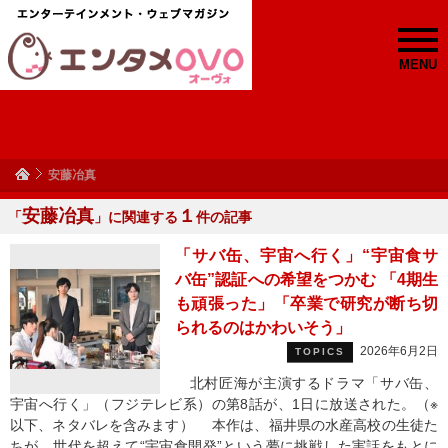
MENU
安藤冶真
安藤冶真
１
「
」に関連する
件の記事
「サバ缶、宇宙へ行く」“宇宙食サ
バ缶”認証への希望をつかむ 「4期生
も頑張った」「卒業で研究が断ち切
られるのはかわいそう」
2026年6月2日
TOPICS
北村匠海が主演するドラマ「サバ缶、
宇宙へ行く」（フジテレビ系）の第8話が、1日に放送された。（※
以下、ネタバレを含みます） 本作は、福井県の水産高校の生徒た
ちが、世代を超えて“宇宙食開発”という夢に挑戦した実話をもとに