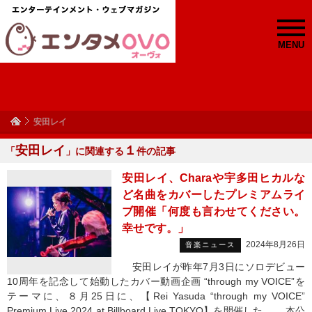
MENU
安田レイ
安田レイ
１
「
」に関連する
件の記事
安田レイ、Charaや宇多田ヒカルな
ど名曲をカバーしたプレミアムライ
ブ開催「何度も言わせてください。
幸せです。」
2024年8月26日
音楽ニュース
安田レイが昨年7月3日にソロデビュー
10周年を記念して始動したカバー動画企画 “through my VOICE”を
テーマに、８月25日に、【Rei Yasuda “through my VOICE”
Premium Live 2024 at Billboard Live TOKYO】を開催した。 本公