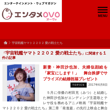
MENU
宇宙戦艦ヤマト２２０２ 愛の戦士たち
宇宙戦艦ヤマト２２０２ 愛の戦士たち
１
「
」に関連する
件の記事
新妻・神田沙也加、夫婦似顔絵を
「家宝にします！」 舞台挨拶でサ
プライズの結婚祝福プレゼント
2017年6月8日
TOPICS
５月に俳優の村田充（みつ）と結婚し
た神田沙也加がエンディング主題歌とテ
レサ役を務めるアニメ映画『宇宙戦艦ヤ
マト２２０２ 愛の戦士たち』第二章「発進篇」の先行上映会と舞台