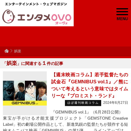
MENU
娯楽
娯楽
１
「
」に関連する
件の記事
【週末映画コラム】若手監督たちの
試金石『GEMNIBUS vol.1』／熊に
ついて考えるという意味ではタイム
リーな『プロミスト・ランド』
2024年6月27日
ほぼ週刊映画コラム
『GEMNIBUS vol.1』（6月28日公開）
東宝が手がける才能支援プロジェクト「GEMSTONE Creative
Label」初の劇場公開作品として、新進気鋭の監督たちが競作する短
編オムニバス映画「GEMNIBUS」の第1弾。 ラインアップは、