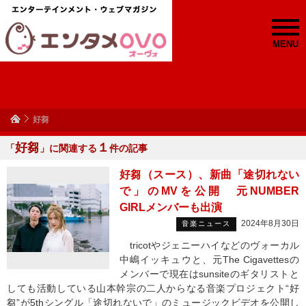
MENU
好芻
好芻
１
「
」に関連する
件の記事
好芻（スース）、新曲「途切れない
で」のMVを公開 元NUMBER
GIRLメンバーも出演
2024年8月30日
音楽ニュース
tricotやジェニーハイなどのヴォーカル
中嶋イッキュウと、元The Cigavettesの
メンバーで現在はsunsiteのギタリストと
しても活動している山本幹宗の二人からなる音楽プロジェクト“好
芻”が5thシングル「途切れないで」のミュージックビデオを公開し