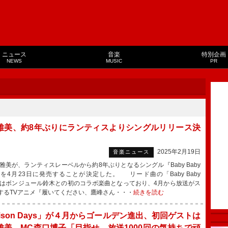
ニュース
音楽
特別企画
NEWS
MUSIC
PR
雅美、約8年ぶりにランティスよりシングルリリース決
2025年2月19日
音楽ニュース
美が、ランティスレーベルから約8年ぶりとなるシングル『Baby Baby
y』を4月23日に発売することが決定した。 リード曲の「Baby Baby
y」はボンジュール鈴木との初のコラボ楽曲となっており、4月から放送がス
するTVアニメ『履いてください、鷹峰さん・・・
続きを読む
ison Days」が４月からゴールデン進出、初回ゲストは
雅美 MC森口博子「目指せ、放送1000回の気持ちで頑