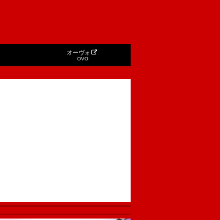
オーヴォ
OVO