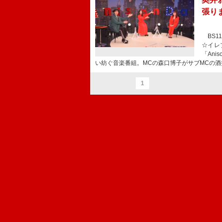
張り
BS1
☆イレ
「An
い紡ぐ音楽番組。MCの森口博子がサブMCの酒
1