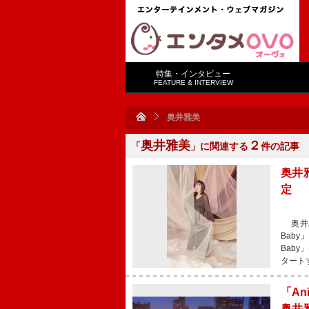
特集・インタビュー
FEATURE & INTERVIEW
奥井雅美
奥井雅美
２
「
」に関連する
件の記事
奥井
定
奥井雅
Bab
Bab
タート
「An
奥井