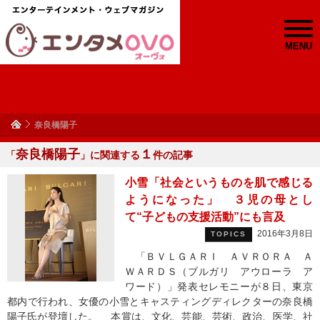
MENU
奈良橋陽子
奈良橋陽子
１
「
」に関連する
件の記事
小雪「社会というものを肌で感じる
ようになった」 ３児の母とし
て“子どもの支援活動”にも言及
2016年3月8日
TOPICS
「ＢＶＬＧＡＲＩ ＡＶＲＯＲＡ Ａ
ＷＡＲＤＳ（ブルガリ アウローラ ア
ワード）」発表セレモニーが８日、東京
都内で行われ、女優の小雪とキャスティングディレクターの奈良橋
陽子氏が登壇した。 本賞は、文化、芸能、芸術、政治、医学、社