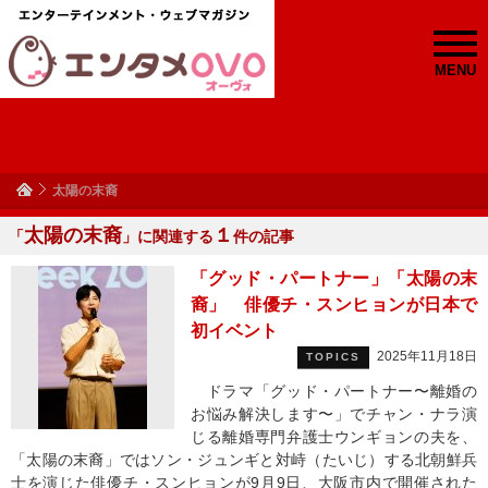
MENU
太陽の末裔
太陽の末裔
１
「
」に関連する
件の記事
「グッド・パートナー」「太陽の末
裔」 俳優チ・スンヒョンが日本で
初イベント
2025年11月18日
TOPICS
ドラマ「グッド・パートナー〜離婚の
お悩み解決します〜」でチャン・ナラ演
じる離婚専門弁護士ウンギョンの夫を、
「太陽の末裔」ではソン・ジュンギと対峙（たいじ）する北朝鮮兵
士を演じた俳優チ・スンヒョンが9月9日、大阪市内で開催された