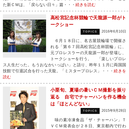
た新ＣＭは、「戻らない日々」篇・・・
続きを読む
高松宮記念杯競輪で天龍源一郎がト
ークショー
2016年6月10日
TOPICS
６月１８日に、名古屋競輪場で開催さ
れる「第６７回高松宮記念杯競輪」に、
元プロレスラーの天龍源一郎が登場し、
トークショーを行う。 「楽しいプロレ
ス人生だった。もうおなかいっぱい」と語り、昨年１１月に両国国
技館で引退試合を行った天龍。「ミスタープロレス」・・・
続きを
読む
小栗旬、夏場の暑いＣＭ撮影を振り
返る 自宅でチャーハンを作る機会
は「ほとんどない」
2015年9月28日
TOPICS
味の素冷凍食品「ザ・チャーハン」Ｔ
ＶＣＭ発表会が２８日、東京都内で行わ