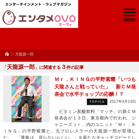
MENU
天龍源一郎
天龍源一郎
３
「
」に関連する
件の記事
Ｍｒ．ＫＩＮＧの平野紫耀「いつも
天龍さんと戦っていた」 新ＣＭ発
表会で水平チョップの応酬！？
2017年4月13日
TOPICS
ビタミン炭酸飲料「マッチ」の新ＣＭ
発表会が１３日、東京都内で行われ、ジ
ャニーズＪｒ．内のユニット「Ｍｒ．Ｋ
ＩＮＧ」の平野紫耀と、元プロレスラーの天龍源一郎が登壇し
た。 「青春は、戻らないらしい。」を新たなキャッチコピーとし