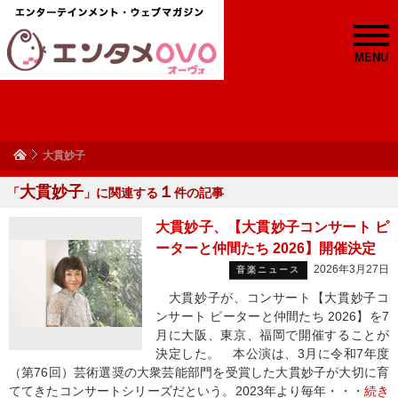
MENU
大貫妙子
大貫妙子
１
「
」に関連する
件の記事
大貫妙子、【大貫妙子コンサート ピ
ーターと仲間たち 2026】開催決定
2026年3月27日
音楽ニュース
大貫妙子が、コンサート【大貫妙子コ
ンサート ピーターと仲間たち 2026】を7
月に大阪、東京、福岡で開催することが
決定した。 本公演は、3月に令和7年度
（第76回）芸術選奨の大衆芸能部門を受賞した大貫妙子が大切に育
ててきたコンサートシリーズだという。2023年より毎年・・・
続き