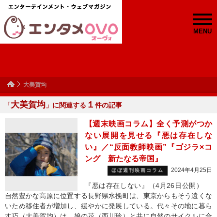
MENU
大美賀均
大美賀均
１
「
」に関連する
件の記事
【週末映画コラム】全く予測がつか
ない展開を見せる『悪は存在しな
い』／“反面教師映画”『ゴジラ×コ
ング 新たなる帝国』
2024年4月25日
ほぼ週刊映画コラム
『悪は存在しない』（4月26日公開）
自然豊かな高原に位置する長野県水挽町は、東京からもそう遠くな
いため移住者が増加し、緩やかに発展している。代々その地に暮ら
す巧（大美賀均）は、娘の花（西川玲）と共に自然のサイクルに合