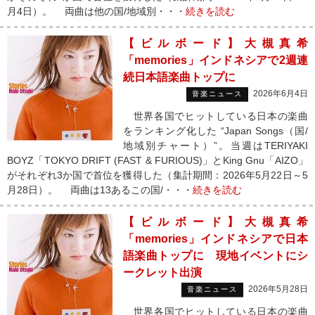
月4日）。 両曲は他の国/地域別・・・
続きを読む
【ビルボード】大槻真希
「memories」インドネシアで2週連
続日本語楽曲トップに
2026年6月4日
音楽ニュース
世界各国でヒットしている日本の楽曲
をランキング化した “Japan Songs（国/
地域別チャート）”。当週はTERIYAKI
BOYZ「TOKYO DRIFT (FAST & FURIOUS)」とKing Gnu「AIZO」
がそれぞれ3か国で首位を獲得した（集計期間：2026年5月22日～5
月28日）。 両曲は13あるこの国/・・・
続きを読む
【ビルボード】大槻真希
「memories」インドネシアで日本
語楽曲トップに 現地イベントにシ
ークレット出演
2026年5月28日
音楽ニュース
世界各国でヒットしている日本の楽曲