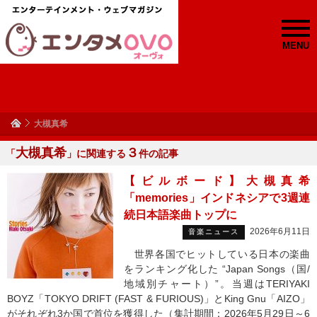
MENU
大槻真希
大槻真希
３
「
」に関連する
件の記事
【ビルボード】大槻真希
「memories」インドネシアで3週連
続日本語楽曲トップに
2026年6月11日
音楽ニュース
世界各国でヒットしている日本の楽曲
をランキング化した “Japan Songs（国/
地域別チャート）”。当週はTERIYAKI
BOYZ「TOKYO DRIFT (FAST & FURIOUS)」とKing Gnu「AIZO」
がそれぞれ3か国で首位を獲得した（集計期間：2026年5月29日～6