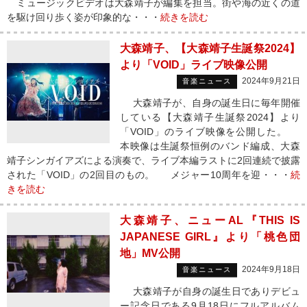
ミュージックビデオは大森靖子が編集を担当。街や海の近くの道
を駆け回り歩く姿が印象的な・・・
続きを読む
大森靖子、【大森靖子生誕祭2024】
より「VOID」ライブ映像公開
2024年9月21日
音楽ニュース
大森靖子が、自身の誕生日に毎年開催
している【大森靖子生誕祭2024】より
「VOID」のライブ映像を公開した。
本映像は生誕祭恒例のバンド編成、大森
靖子シンガイアズによる演奏で、ライブ本編ラストに2回連続で披露
された「VOID」の2回目のもの。 メジャー10周年を迎・・・
続
きを読む
大森靖子、ニューAL『THIS IS
JAPANESE GIRL』より「桃色団
地」MV公開
2024年9月18日
音楽ニュース
大森靖子が自身の誕生日でありデビュ
ー記念日である9月18日にフルアルバム