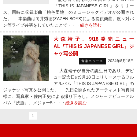
『THIS IS JAPANESE GIRL』をリリー
ス、同時に収録楽曲「桃色団地」のミュージックビデオが公開され
た。 本楽曲は向井秀徳(ZAZEN BOYS)による提供楽曲。度々対バ
ン等ライブ共演をしていたことで・・・
続きを読む
大森靖子、9/18発売ニュー
AL『THIS IS JAPANESE GIRL』ジ
ャケ写公開
2024年8月18日
音楽ニュース
大森靖子が自身の誕生日であり、デビ
ュー記念日の9月18日にリリースするフル
アルバム『THIS IS JAPANESE GIRL』の
ジャケット写真を公開した。 先日公開されたアーティスト写真同
様に、写真家・佐内正史による撮り下ろし。メジャーデビューアル
バム『洗脳』、メジャー5・・・
続きを読む
1