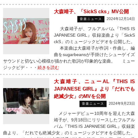
大森靖子、「SickS cks」MV公開
2024年12月14日
音楽ニュース
大森靖子が、フルアルバム『THIS IS
JAPANESE GIRL』収録楽曲より「SickS
ckS」のミュージックビデオを公開した。
本楽曲は大森靖子が作詞・作曲し、編
曲をsugarbeansが手掛けたシューゲイズ
サウンドと切ない心模様が描かれた歌詞が印象的な楽曲。 ミュー
ジックビデ・・・
続きを読む
大森靖子、ニューAL『THIS IS
JAPANESE GIRL』より「だれでも
絶滅少女」のMVを公開
2024年9月23日
音楽ニュース
メジャーデビュー10周年を迎えた大森
靖子が、9月18日にリリースしたフルアル
バム『THIS IS JAPANESE GIRL』収録楽
曲より、「だれでも絶滅少女」のミュージックビデオを公開した。