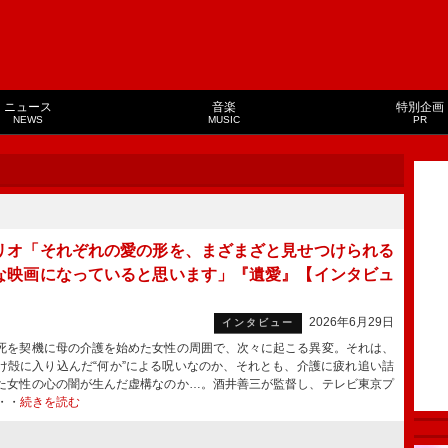
ニュース
音楽
特別企画
NEWS
MUSIC
PR
リオ「それぞれの愛の形を、まざまざと見せつけられる
な映画になっていると思います」『遺愛』【インタビュ
2026年6月29日
インタビュー
を契機に母の介護を始めた女性の周囲で、次々に起こる異変。それは、
け殻に入り込んだ“何か”による呪いなのか、それとも、介護に疲れ追い詰
た女性の心の闇が生んだ虚構なのか…。酒井善三が監督し、テレビ東京プ
・・
続きを読む