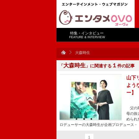
特集・インタビュー
FEATURE & INTERVIEW
大森時生
大森時生
１
「
」に関連する
件の記事
山下
よう
ー】
父の死
母の抜
められ
ロデューサーの大森時生が企画プロデュース・
1