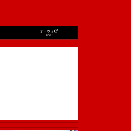
オーヴォ
OVO