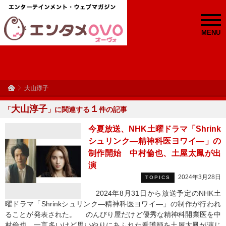
MENU
大山淳子
大山淳子
１
「
」に関連する
件の記事
今夏放送、NHK土曜ドラマ「Shrink
シュリンク―精神科医ヨワイ―」の
制作開始 中村倫也、土屋太鳳が出
演
2024年3月28日
TOPICS
2024年8月31日から放送予定のNHK土
曜ドラマ「Shrinkシュリンク―精神科医ヨワイ―」の制作が行われ
ることが発表された。 のんびり屋だけど優秀な精神科開業医を中
村倫也、一言多いけど思いやりにあふれた看護師を土屋太鳳が演じ