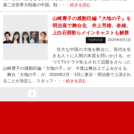
第二次世界大戦後の中国。戦・・・
続きを読む
山崎豊子の感動巨編『大地の子』を
明治座で舞台化 井上芳雄、奈緒、
上白石萌歌らメインキャストも解禁
2025年8月1日
TOPICS
壮大な中国の大地を舞台に、現代を生
きる人々に人間の本質を問いかける。か
つてTVドラマ化もされて話題をさらった
山崎豊子の感動巨編『大地の子』が、今度は舞台上でよみがえる。
舞台「大地の子」が、2026年2月・3月に東京・明治座で上演され
ることが決定し、スタッフ・・・
続きを読む
1