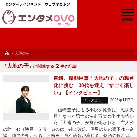
MENU
大地の子
大地の子
２
「
」に関連する
件の記事
奈緒、感動巨篇「大地の子」の舞台
化に挑む 30代を迎え「すごく楽し
い」【インタビュー】
2026年1月7日
インタビュー
山崎豊子による小説を原作に、戦災孤
児となった男性の波乱万丈の半生を描い
た「大地の子」が舞台化される。主人公
の陸一心（勝男）を演じるのは、井上芳雄。勝男の妹の張玉花を奈
緒、勝男の妻となる江月梅を上白石萌歌が演じる。物語の舞台は、